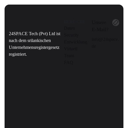
Unsere
BEREICHE
Daten
E-Mail?
24SPACE Tech (Pvt) Ltd ist
Security
info@24space.
nach dem srilankischen
Entwicklung
de
Unternehmensregistergesetz
Virtuell
registriert.
Team
FAQ